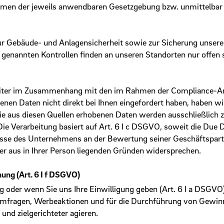
en der jeweils anwendbaren Gesetzgebung bzw. unmittelbar na
ur Gebäude- und Anlagensicherheit sowie zur Sicherung unserer
 genannten Kontrollen finden an unseren Standorten nur offen 
eiter im Zusammenhang mit den im Rahmen der Compliance-A
nen Daten nicht direkt bei Ihnen eingefordert haben, haben wi
e aus diesen Quellen erhobenen Daten werden ausschließlich z
 Die Verarbeitung basiert auf Art. 6 I c DSGVO, soweit die Due
resse des Unternehmens an der Bewertung seiner Geschäftspartn
ser aus in Ihrer Person liegenden Gründen widersprechen.
ng (Art. 6 I f DSGVO)
ig oder wenn Sie uns Ihre Einwilligung geben (Art. 6 I a DSGVO
mfragen, Werbeaktionen und für die Durchführung von Gewinn
nd zielgerichteter agieren.