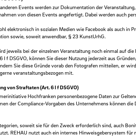
nderen Events werden zur Dokumentation der Veranstaltung, zu
men von diesen Events angefertigt. Dabei werden auch perso
ohl elektronisch in sozialen Medien wie Facebook als auch in 
tion sowie, soweit anwendbar, § 23 KunstUrhG.
rd jeweils bei der einzelnen Veranstaltung noch einmal auf die
 6 I f DSGVO, können Sie dieser Nutzung jederzeit aus Gründen,
ndem Sie diese Gründe vorab den Fotografen mitteilen, er wird 
 gerne veranstaltungs­bezogen mit.
g von Straftaten (Art. 6 I f DSGVO)
hmerinitiative Hochfranken personenbezogene Daten zur Gelte
Rahmen der Compliance-Vorgaben des Unternehmens können die 
gorien, soweit sie für den Zweck erforderlich sind, auch Bon
nutzt. REHAU nutzt auch ein internes Hinweisgebersystem für